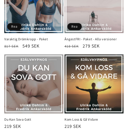
Rea
Rea
Varaktig Drömkropp - Paket
ÅngestFRI - Paket - Alla versioner
Ordinarie
Försäljningspris
549 SEK
Ordinarie
Försäljningspris
279 SEK
817 SEK
418 SEK
pris
pris
Du Kan Sova Gott
Kom Loss & Gå Vidare
Ordinarie
219 SEK
Ordinarie
219 SEK