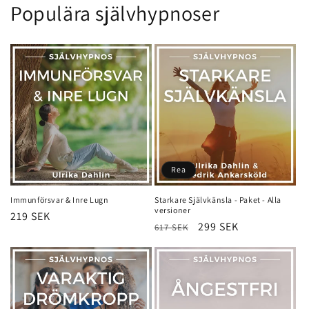
Populära självhypnoser
Rea
Immunförsvar & Inre Lugn
Starkare Självkänsla - Paket - Alla
versioner
Ordinarie
219 SEK
Ordinarie
Försäljningspris
299 SEK
617 SEK
pris
pris