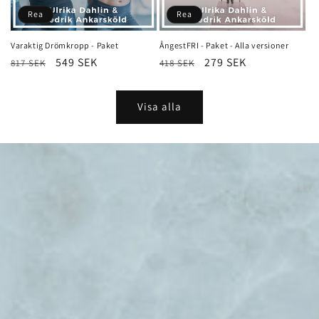
Rea
Rea
Varaktig Drömkropp - Paket
ÅngestFRI - Paket - Alla versioner
Ordinarie
Försäljningspris
549 SEK
Ordinarie
Försäljningspris
279 SEK
817 SEK
418 SEK
pris
pris
Visa alla