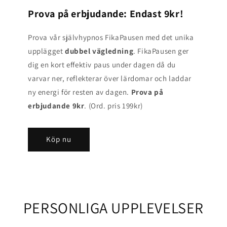
Prova på erbjudande: Endast 9kr!
Prova vår självhypnos FikaPausen med det unika
upplägget
dubbel vägledning
. FikaPausen ger
dig en kort effektiv paus under dagen då du
varvar ner, reflekterar över lärdomar och laddar
ny energi för resten av dagen.
Prova på
erbjudande 9kr
. (Ord. pris 199kr)
Köp nu
PERSONLIGA UPPLEVELSER