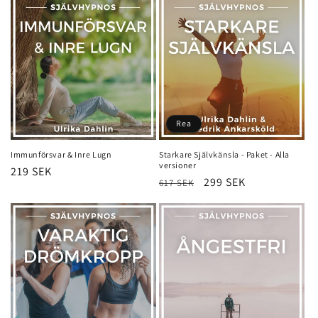
Rea
Immunförsvar & Inre Lugn
Starkare Självkänsla - Paket - Alla
versioner
Ordinarie
219 SEK
Ordinarie
Försäljningspris
299 SEK
617 SEK
pris
pris