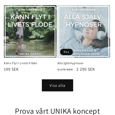
pris
pris
Rea
Känn Flyt i Livets Flöde
Alla Självhypnoser
Ordinarie
199 SEK
Ordinarie
Försäljningspris
2 290 SEK
5 176 SEK
pris
pris
Visa alla
Prova vårt UNIKA koncept