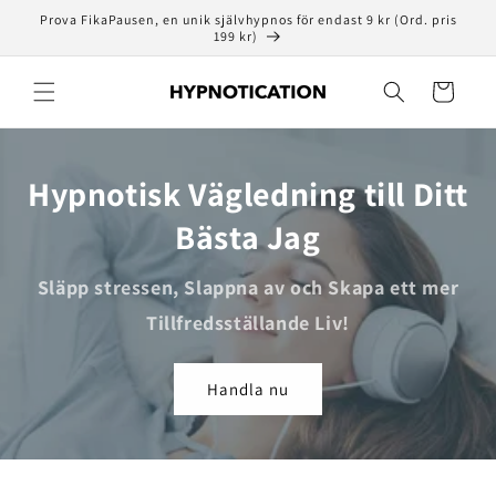
vidare
Prova FikaPausen, en unik självhypnos för endast 9 kr (Ord. pris
till
199 kr)
innehåll
Varukorg
Hypnotisk Vägledning till Ditt
Bästa Jag
Släpp stressen, Slappna av och Skapa ett mer
Tillfredsställande Liv!
Handla nu