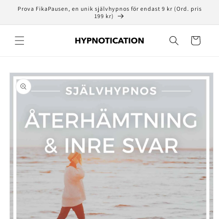
vidare
Prova FikaPausen, en unik självhypnos för endast 9 kr (Ord. pris
till
199 kr)
innehåll
Varukorg
å vidare till
roduktinformation