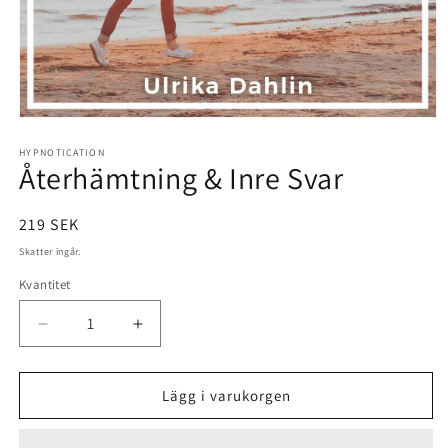
Öppna
mediet
1
HYPNOTICATION
Återhämtning & Inre Svar
i
modalfönster
Ordinarie
219 SEK
pris
Skatter ingår.
Kvantitet
Minska
Öka
kvantitet
kvantitet
för
för
Återhämtning
Återhämtning
Lägg i varukorgen
&amp;
&amp;
Inre
Inre